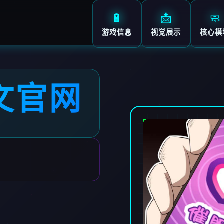
🔋
📩
🧼
游戏信息
视觉展示
核心模
文官网