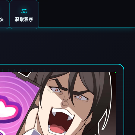
⚖️
块
获取程序