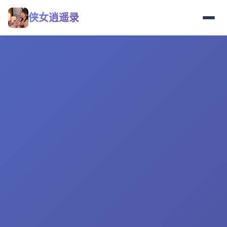
侠女逍遥录