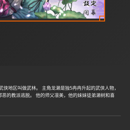
，武侠地区叫做武林。 主角龙濑是独5冉冉升起的武侠人物，
从邪恶的教派逃脱。 他的师父凛美，他的妹妹徒弟濑树和喜