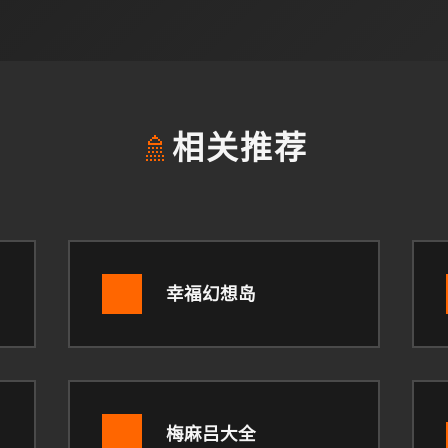
🚿
相关推荐
幸福幻想岛
梅麻吕大全