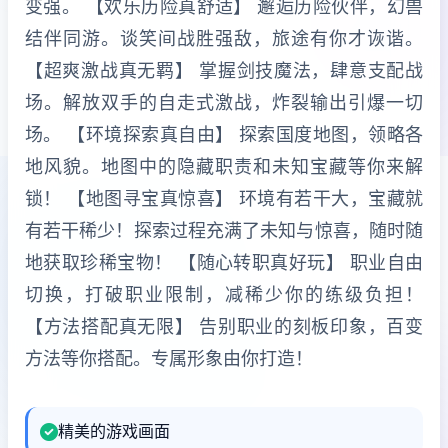
变强。 【欢乐历险真舒适】 邂逅历险伙伴，幻兽
结伴同游。谈笑间战胜强敌，旅途有你才诙谐。
【超爽激战真无羁】 掌握剑技魔法，肆意支配战
场。解放双手的自走式激战，炸裂输出引爆一切
场。 【环境探索真自由】 探索国度地图，领略各
地风貌。地图中的隐藏职责和未知宝藏等你来解
锁！ 【地图寻宝真惊喜】 环境有若干大，宝藏就
有若干稀少！探索过程充满了未知与惊喜，随时随
地获取珍稀宝物！ 【随心转职真好玩】 职业自由
切换，打破职业限制，减稀少你的练级负担！
【方法搭配真无限】 告别职业的刻板印象，百变
方法等你搭配。专属形象由你打造！
精美的游戏画面