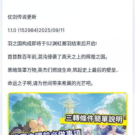
仗剑传说更新
1.1.0 (152984)2025/09/11
羽之国构成即将于S2渊虹邂羽结束后开启!
首首数百年前,混沌侵袭了高天之上的辉煌之国。
黑暗笼罩万物,英杰们燃烧生命,筑起史上最后的壁垒..
命运之子啊,请为世间带来希冀的光芒吧。