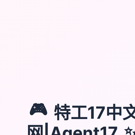
🎮
特工17中
网|Agent17