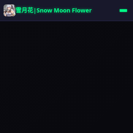
雪月花|Snow Moon Flower