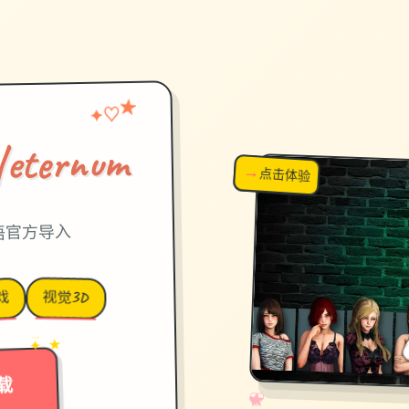
♡
★
✦
ernum
→
↗
点击体验
超棒！
汉语官方导入
视觉3D
戏
→
✦ ★
载
✧
♡
★
♥