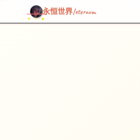
~~~
★
♡
✦
✧
♥
~
永恒世界|eternum
✦ ✧ ★