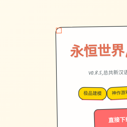
永恒世界|et
V0.8.5,总共新
神作游
极品建模
直接下