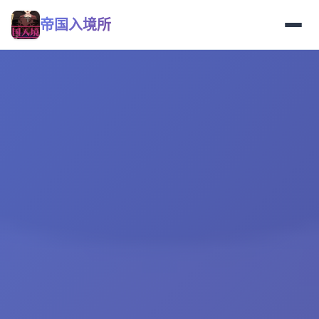
帝国入境所