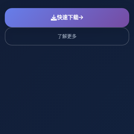
快速下载
了解更多