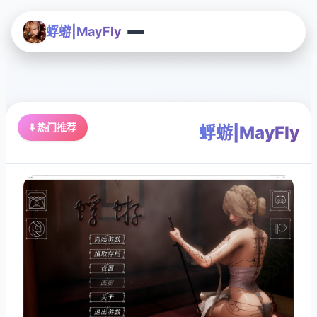
蜉蝣|MayFly
⬇️ 热门推荐
蜉蝣|MayFly