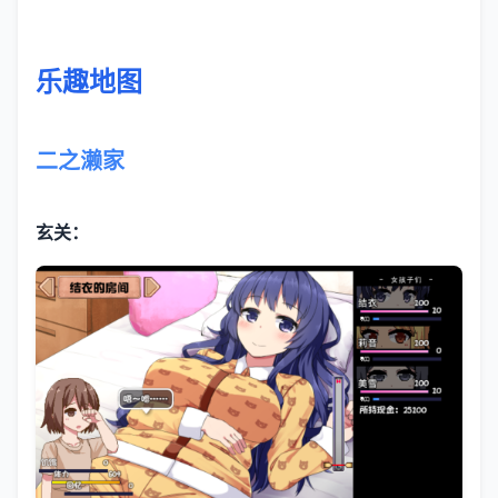
乐趣地图
二之濑家
玄关：