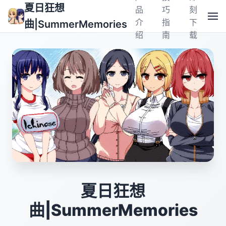
夏日狂想
品
巧
刻
介
指
下
曲|SummerMemories
绍
南
载
夏日狂想
曲|SummerMemories