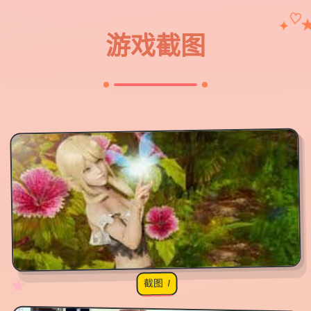
♡
✦
游戏截图
截图 1
♡
★
✧
♥