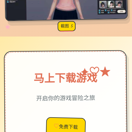
截图 5
♡
★
✧
♥
★
♡
✦
马上下载游戏
开启你的游戏冒险之旅
♡
免费下载