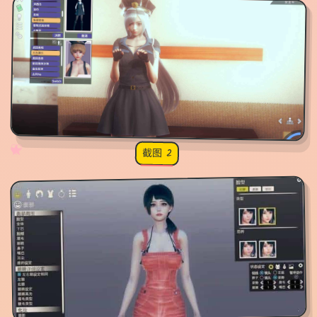
✧
♡
★
♥
截图 2