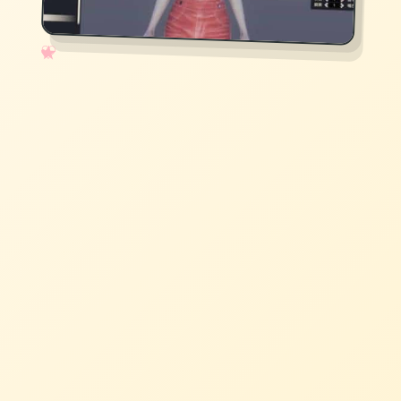
✧
♡
★
♥