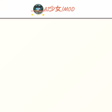
~~~
★
♡
✦
✧
♥
~
→
↗
AI少女|MOD
✦ ✧ ★