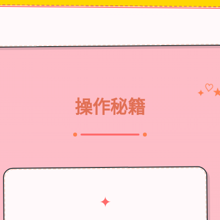
♡
✦
操作秘籍
✦