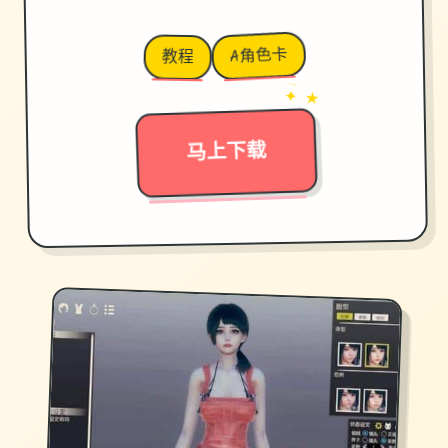
A角色卡
教程
→
✦ ★
马上下载