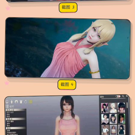
截图 3
♡
★
✧
♥
✧
♡
★
♥
截图 4