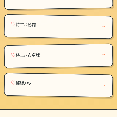
♡
特工17秘籍
→
→
♡
特工17安卓版
♡
催眠APP
→