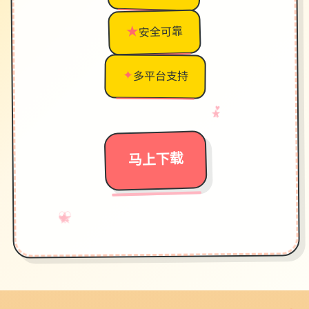
★
安全可靠
✦
多平台支持
♥
→
★
马上下载
♡
★
→
✧
✦
♥