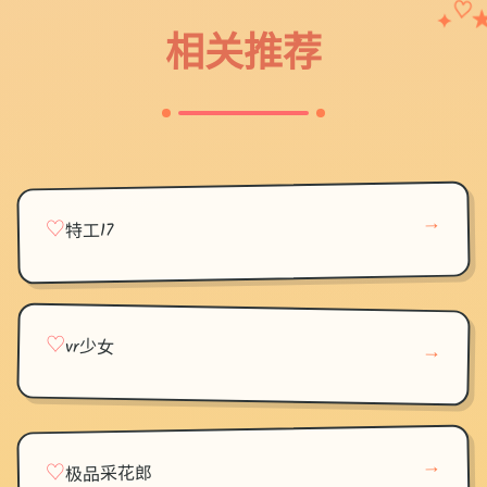
♡
✦
相关推荐
→
♡
特工17
♡
vr少女
→
→
♡
极品采花郎