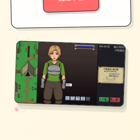
✧
♡
★
♥