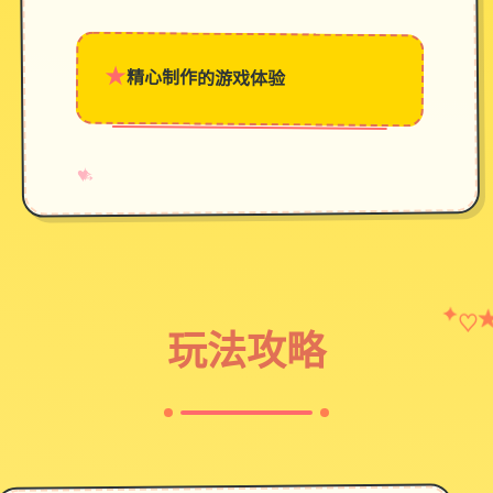
★
精心制作的游戏体验
→
✧
♥
✦
♡
玩法攻略