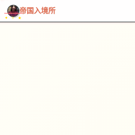
~~~
★
♡
✦
✧
♥
~
→
↗
帝国入境所
✦ ✧ ★