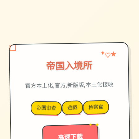
★
✦
♡
帝国入境所
官方本土化,官方,新版版,本土化接收
检察官
遊戲
帝国审查
✦ ★
→
高速下载