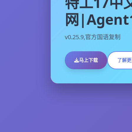
特工17中
网|Agent
v0.25.9,官方国语复制
马上下载
了解更