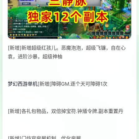
[新增]新增超级红孩儿。恶魔泡泡，超级飞镰，自在心
袁，进阶沙暴，超级神柚
梦幻西游单机
[新增[障碍GM.逐个天可障碍1次
[新增]各礼包物品，双倍掉宝符.钟馗令牌.副本重置丹
[新增]门仿官房屋机制，优化房屋