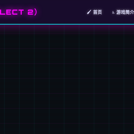
LECT 2）
🖌️ 首页
♿ 游戏简